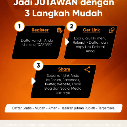
Referral system tidak dipungut biaya apapun. Hanya dengan modal online saja