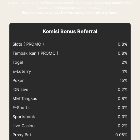
setelah itu anda hanya tinggal mengecek keuntungan Anda yang dapat dilihat
secara online kapanpun dan dimanapun.
Register
sekarang juga
& referensikan Link referral Anda
.
Komisi Bonus Referral
Slots ( PROMO )
0.8%
Tembak Ikan ( PROMO )
0.8%
Togel
2%
E-Loterry
1%
Poker
15%
IDN Live
0.2%
MM Tangkas
0.8%
E-Sports
0.3%
Sportsbook
0.3%
Live Casino
0.2%
Proxy Bet
0.05%