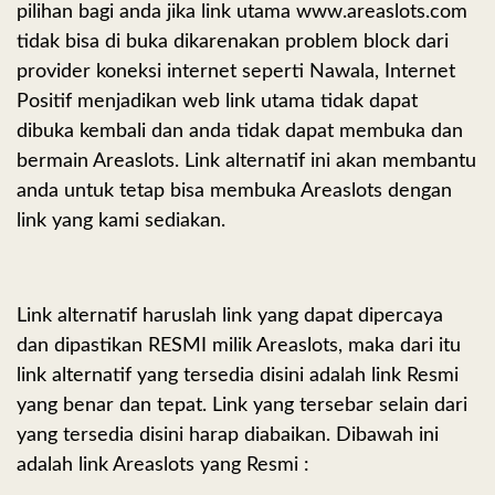
pilihan bagi anda jika link utama www.areaslots.com
tidak bisa di buka dikarenakan problem block dari
provider koneksi internet seperti Nawala, Internet
Positif menjadikan web link utama tidak dapat
dibuka kembali dan anda tidak dapat membuka dan
bermain Areaslots. Link alternatif ini akan membantu
anda untuk tetap bisa membuka Areaslots dengan
link yang kami sediakan.
Link alternatif haruslah link yang dapat dipercaya
dan dipastikan RESMI milik Areaslots, maka dari itu
link alternatif yang tersedia disini adalah link Resmi
yang benar dan tepat. Link yang tersebar selain dari
yang tersedia disini harap diabaikan. Dibawah ini
adalah link Areaslots yang Resmi :