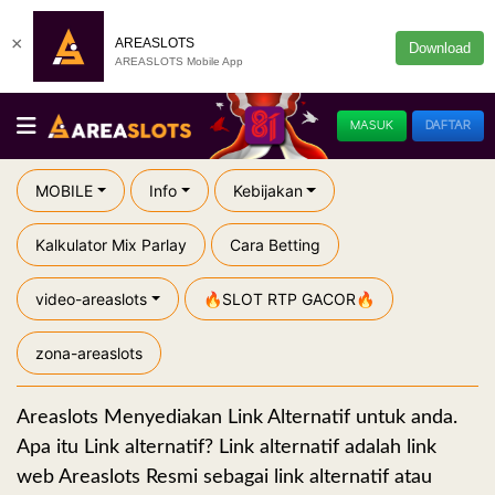
×
AREASLOTS
Download
AREASLOTS Mobile App
MASUK
DAFTAR
MOBILE
Info
Kebijakan
Kalkulator Mix Parlay
Cara Betting
video-areaslots
🔥SLOT RTP GACOR🔥
zona-areaslots
Areaslots Menyediakan Link Alternatif untuk anda.
Apa itu Link alternatif? Link alternatif adalah link
web Areaslots Resmi sebagai link alternatif atau