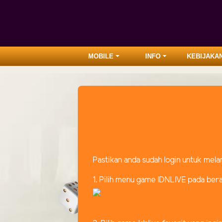
MOBILE
INFO
KEBIJAKA
Pastikan anda sudah login untuk mela
1. Pilih menu game IDNLIVE pada bera