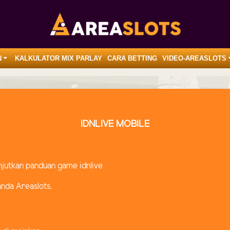
N
KALKULATOR MIX PARLAY
CARA BETTING
VIDEO-AREASLOTS
IDNLIVE MOBILE
njutkan panduan game idnlive
nda Areaslots.