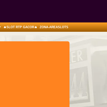
🔥SLOT RTP GACOR🔥
ZONA-AREASLOTS