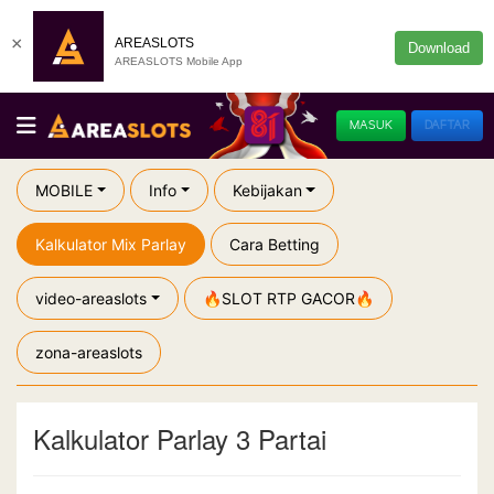
×
AREASLOTS
Download
AREASLOTS Mobile App
MASUK
DAFTAR
MOBILE
Info
Kebijakan
Kalkulator Mix Parlay
Cara Betting
video-areaslots
🔥SLOT RTP GACOR🔥
zona-areaslots